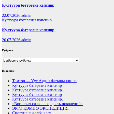
Култуура бэтэрээнэ кэпсиир.
22.07.2026
admin
Култуура бэтэрээнэ кэпсиир
Култуура бэтэрээнэ кэпсиир
20.07.2026
admin
Рубрики
Рубрики
Недавние
Томтор — Уус Алдан бастакы киинэ
Култуура бэтэрээнэ кэпсиир
Култуура бэтэрээнэ кэпсиир.
Култуура бэтэрээнэ кэпсиир
Култуура бэтэрээнэ кэпсиир.
«Воинская слава – гордость поколений»
ЭРГЭ КЭМҤЭ ЭКСПЕДИЦИЯ
Спортивнай албан аат