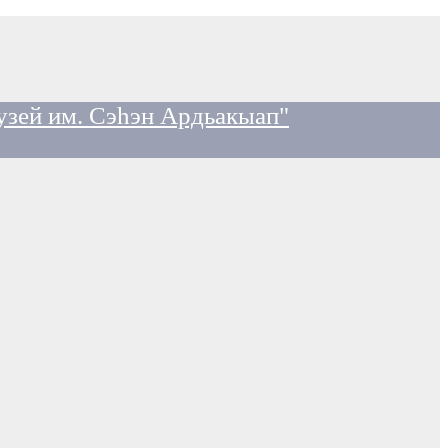
узей им. Сэһэн Ардьакыап"