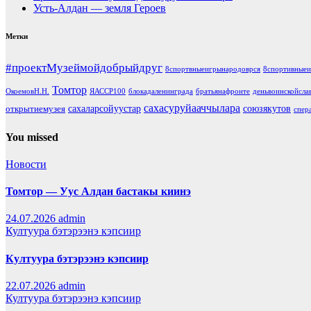
Усть-Алдан — земля Героев
Метки
#проектМузеймойдобрыйдруг
8спортвныеигрынародоврся
8спортивныеи
Томтор
ОкоемовН.Н.
ЯАССР100
блокадаленинграда
братьянафронте
деньвоинскойсла
сахасуруйааччылара
сахаларсойуустар
союзякутов
открытиемузея
спер
You missed
Новости
Томтор — Уус Алдан бастакы киинэ
24.07.2026
admin
Култуура бэтэрээнэ кэпсиир
Култуура бэтэрээнэ кэпсиир
22.07.2026
admin
Култуура бэтэрээнэ кэпсиир