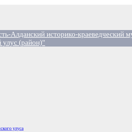
ть-Алданский историко-краеведческий м
 улус (район)"
ского улуса