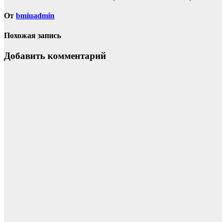
по
От
bmiuadmin
записям
Похожая запись
Добавить комментарий