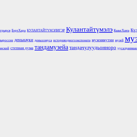
Кулантайтүмэлэ
Кү
грырся
БэртХара
КУЛАНТАЙТҮМЭЛИГЭР
КыысХаҥа
му
деньнауки
музеиякутии
выроссии
деньхомуса
историяодногоэкспоната
музей
тандамузейа
тандачулуудьонноро
степная дума
анский
уусалданмаа