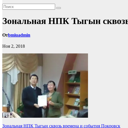
Зональная НПК Тыгын сквозь
От
bmiuadmin
Ноя 2, 2018
Навигация
Зональная НПК Тыгын сквозь времена и события Покровск