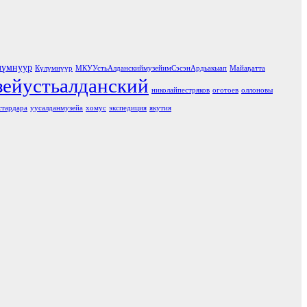
лүмнуур
Күлүмнүүр
МКУУстьАлданскиймузейимСэсэнАрдьакыап
Майаҕатта
зейустьалданский
николайпестряков
оготоев
оллоновы
стардара
уусалданмузейа
хомус
экспедиция
якутия