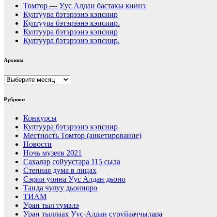
Томтор — Уус Алдан бастакы киинэ
Култуура бэтэрээнэ кэпсиир
Култуура бэтэрээнэ кэпсиир.
Култуура бэтэрээнэ кэпсиир
Култуура бэтэрээнэ кэпсиир.
Архивы
Архивы
Рубрики
Конкурсы
Култуура бэтэрээнэ кэпсиир
Местность Томтор (анкетирование)
Новости
Ночь музеев 2021
Сахалар сойуустара 115 сыла
Степная дума в лицах
Сэрии уонна Уус Алдан дьоно
Танда чулуу дьонноро
ТИАМ
Уран тыл түмэлэ
Уран тыллаах Уус-Алдан суруйааччылара