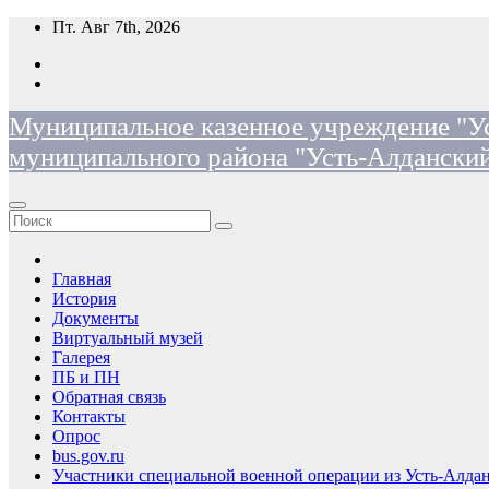
Перейти
Пт. Авг 7th, 2026
к
содержимому
Муниципальное казенное учреждение "Ус
муниципального района "Усть-Алданский
Главная
История
Документы
Виртуальный музей
Галерея
ПБ и ПН
Обратная связь
Контакты
Опрос
bus.gov.ru
Участники специальной военной операции из Усть-Алдан