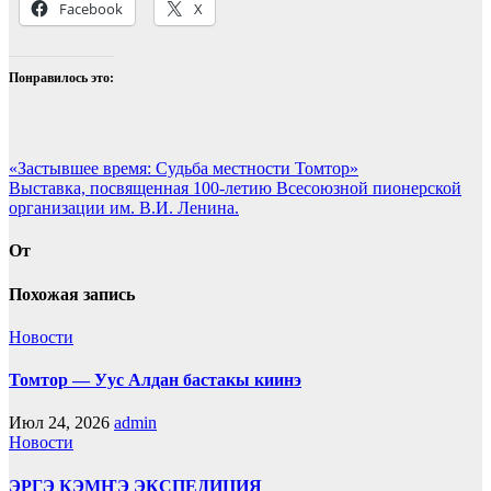
Facebook
X
Понравилось это:
Навигация
«Застывшее время: Судьба местности Томтор»
Выставка, посвященная 100-летию Всесоюзной пионерской
по
организации им. В.И. Ленина.
записям
От
Похожая запись
Новости
Томтор — Уус Алдан бастакы киинэ
Июл 24, 2026
admin
Новости
ЭРГЭ КЭМҤЭ ЭКСПЕДИЦИЯ