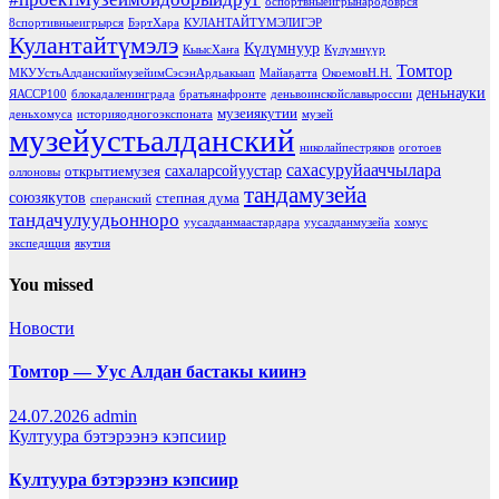
8спортвныеигрынародоврся
8спортивныеигрырся
БэртХара
КУЛАНТАЙТҮМЭЛИГЭР
Кулантайтүмэлэ
Күлүмнуур
КыысХаҥа
Күлүмнүүр
Томтор
МКУУстьАлданскиймузейимСэсэнАрдьакыап
Майаҕатта
ОкоемовН.Н.
деньнауки
ЯАССР100
блокадаленинграда
братьянафронте
деньвоинскойславыроссии
музеиякутии
деньхомуса
историяодногоэкспоната
музей
музейустьалданский
николайпестряков
оготоев
сахасуруйааччылара
сахаларсойуустар
открытиемузея
оллоновы
тандамузейа
союзякутов
степная дума
сперанский
тандачулуудьонноро
уусалданмаастардара
уусалданмузейа
хомус
экспедиция
якутия
You missed
Новости
Томтор — Уус Алдан бастакы киинэ
24.07.2026
admin
Култуура бэтэрээнэ кэпсиир
Култуура бэтэрээнэ кэпсиир