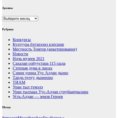
Архивы
Архивы
Рубрики
Конкурсы
Култуура бэтэрээнэ кэпсиир
Местность Томтор (анкетирование)
Новости
Ночь музеев 2021
Сахалар сойуустара 115 сыла
Степная дума в лицах
Сэрии уонна Уус Алдан дьоно
Танда чулуу дьонноро
ТИАМ
Уран тыл түмэлэ
Уран тыллаах Уус-Алдан суруйааччылара
Усть-Алдан — земля Героев
Метки
#проектМузеймойдобрыйдруг