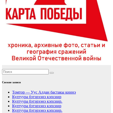
Свежие записи
Томтор — Уус Алдан бастакы киинэ
Култуура бэтэрээнэ кэпсиир
Култуура бэтэрээнэ кэпсиир.
Култуура бэтэрээнэ кэпсиир
Култуура бэтэрээнэ кэпсиир.