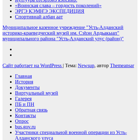
«Воинская слава – гордость поколений»
ЭРГЭ КЭМҤЭ ЭКСПЕДИЦИЯ
Спортивнай албан аат
Муниципальное казенное учреждение "Усть-Алданский
историко-краеведческий музей им. Сэһэн Ардьакыап"
муниципального района "Усть-Алданский улус (район)"
Сайт работает на WordPress
|
Тема:
Newsup
, автор
Themeansar
Главная
История
Документы
Виртуальный музей
Галерея
ПБ и ПН
Обратная связь
Контакты
Опрос
bus.gov.ru
Участники специальной военной операции из Усть-
Алданского улуса