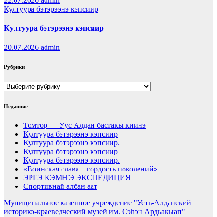
22.07.2026
admin
Култуура бэтэрээнэ кэпсиир
Култуура бэтэрээнэ кэпсиир
20.07.2026
admin
Рубрики
Рубрики
Недавние
Томтор — Уус Алдан бастакы киинэ
Култуура бэтэрээнэ кэпсиир
Култуура бэтэрээнэ кэпсиир.
Култуура бэтэрээнэ кэпсиир
Култуура бэтэрээнэ кэпсиир.
«Воинская слава – гордость поколений»
ЭРГЭ КЭМҤЭ ЭКСПЕДИЦИЯ
Спортивнай албан аат
Муниципальное казенное учреждение "Усть-Алданский
историко-краеведческий музей им. Сэһэн Ардьакыап"