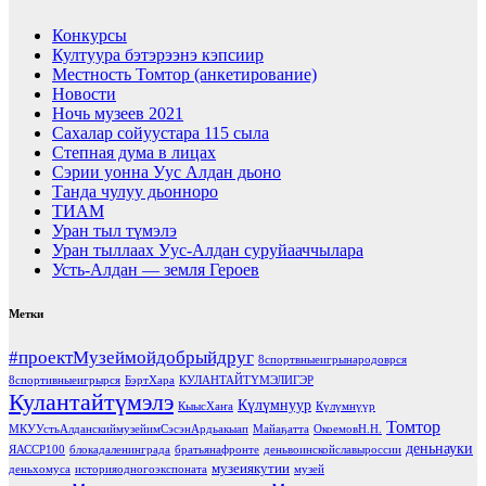
Конкурсы
Култуура бэтэрээнэ кэпсиир
Местность Томтор (анкетирование)
Новости
Ночь музеев 2021
Сахалар сойуустара 115 сыла
Степная дума в лицах
Сэрии уонна Уус Алдан дьоно
Танда чулуу дьонноро
ТИАМ
Уран тыл түмэлэ
Уран тыллаах Уус-Алдан суруйааччылара
Усть-Алдан — земля Героев
Метки
#проектМузеймойдобрыйдруг
8спортвныеигрынародоврся
8спортивныеигрырся
БэртХара
КУЛАНТАЙТҮМЭЛИГЭР
Кулантайтүмэлэ
Күлүмнуур
КыысХаҥа
Күлүмнүүр
Томтор
МКУУстьАлданскиймузейимСэсэнАрдьакыап
Майаҕатта
ОкоемовН.Н.
деньнауки
ЯАССР100
блокадаленинграда
братьянафронте
деньвоинскойславыроссии
музеиякутии
деньхомуса
историяодногоэкспоната
музей