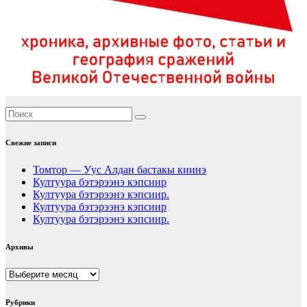
Свежие записи
Томтор — Уус Алдан бастакы киинэ
Култуура бэтэрээнэ кэпсиир
Култуура бэтэрээнэ кэпсиир.
Култуура бэтэрээнэ кэпсиир
Култуура бэтэрээнэ кэпсиир.
Архивы
Архивы
Рубрики