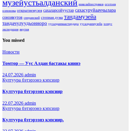
музейустьалданский
николайпестряков
оготоев
сахасуруйааччылара
сахаларсойуустар
открытиемузея
оллоновы
тандамузейа
союзякутов
степная дума
сперанский
тандачулуудьонноро
уусалданмаастардара
уусалданмузейа
хомус
экспедиция
якутия
You missed
Новости
Томтор — Уус Алдан бастакы киинэ
24.07.2026
admin
Култуура бэтэрээнэ кэпсиир
Култуура бэтэрээнэ кэпсиир
22.07.2026
admin
Култуура бэтэрээнэ кэпсиир
Култуура бэтэрээнэ кэпсиир.