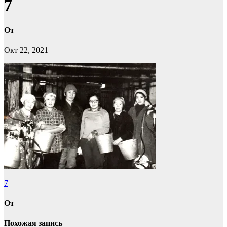
7
От
Окт 22, 2021
Навигация
7
по
От
записям
Похожая запись