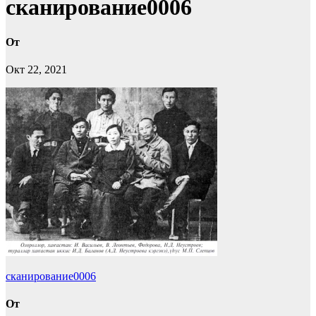
сканирование0006
От
Окт 22, 2021
Навигация
сканирование0006
по
От