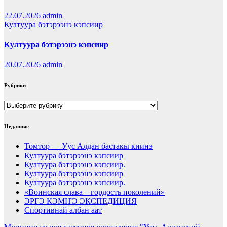
22.07.2026
admin
Култуура бэтэрээнэ кэпсиир
Култуура бэтэрээнэ кэпсиир
20.07.2026
admin
Рубрики
Рубрики
Недавние
Томтор — Уус Алдан бастакы киинэ
Култуура бэтэрээнэ кэпсиир
Култуура бэтэрээнэ кэпсиир.
Култуура бэтэрээнэ кэпсиир
Култуура бэтэрээнэ кэпсиир.
«Воинская слава – гордость поколений»
ЭРГЭ КЭМҤЭ ЭКСПЕДИЦИЯ
Спортивнай албан аат