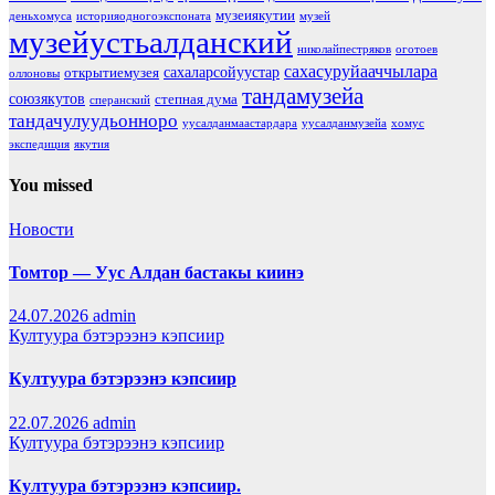
музеиякутии
деньхомуса
историяодногоэкспоната
музей
музейустьалданский
николайпестряков
оготоев
сахасуруйааччылара
сахаларсойуустар
открытиемузея
оллоновы
тандамузейа
союзякутов
степная дума
сперанский
тандачулуудьонноро
уусалданмаастардара
уусалданмузейа
хомус
экспедиция
якутия
You missed
Новости
Томтор — Уус Алдан бастакы киинэ
24.07.2026
admin
Култуура бэтэрээнэ кэпсиир
Култуура бэтэрээнэ кэпсиир
22.07.2026
admin
Култуура бэтэрээнэ кэпсиир
Култуура бэтэрээнэ кэпсиир.