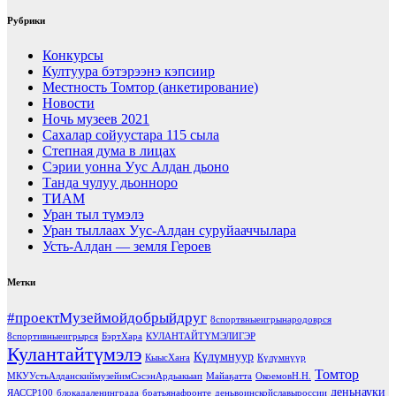
Рубрики
Конкурсы
Култуура бэтэрээнэ кэпсиир
Местность Томтор (анкетирование)
Новости
Ночь музеев 2021
Сахалар сойуустара 115 сыла
Степная дума в лицах
Сэрии уонна Уус Алдан дьоно
Танда чулуу дьонноро
ТИАМ
Уран тыл түмэлэ
Уран тыллаах Уус-Алдан суруйааччылара
Усть-Алдан — земля Героев
Метки
#проектМузеймойдобрыйдруг
8спортвныеигрынародоврся
8спортивныеигрырся
БэртХара
КУЛАНТАЙТҮМЭЛИГЭР
Кулантайтүмэлэ
Күлүмнуур
КыысХаҥа
Күлүмнүүр
Томтор
МКУУстьАлданскиймузейимСэсэнАрдьакыап
Майаҕатта
ОкоемовН.Н.
деньнауки
ЯАССР100
блокадаленинграда
братьянафронте
деньвоинскойславыроссии