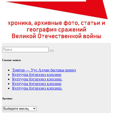
Свежие записи
Томтор — Уус Алдан бастакы киинэ
Култуура бэтэрээнэ кэпсиир
Култуура бэтэрээнэ кэпсиир.
Култуура бэтэрээнэ кэпсиир
Култуура бэтэрээнэ кэпсиир.
Архивы
Архивы