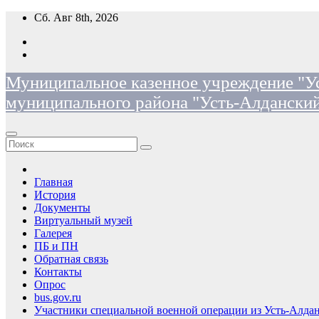
Перейти
Сб. Авг 8th, 2026
к
содержимому
Муниципальное казенное учреждение "Ус
муниципального района "Усть-Алданский
Главная
История
Документы
Виртуальный музей
Галерея
ПБ и ПН
Обратная связь
Контакты
Опрос
bus.gov.ru
Участники специальной военной операции из Усть-Алдан