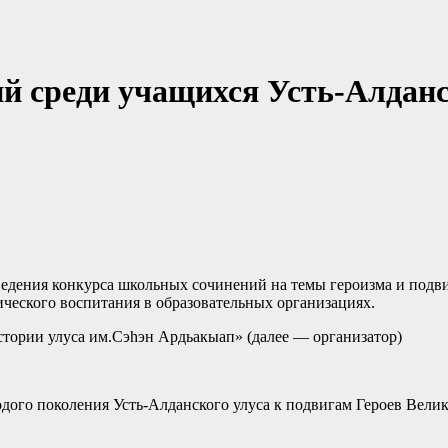
й среди учащихся Усть-Алданс
едения конкурса школьных сочинений на темы героизма и подвиг
ческого воспитания в образовательных организациях.
тории улуса им.Сэһэн Ардьакыап» (далее — организатор)
одого поколения Усть-Алданского улуса к подвигам Героев Вел