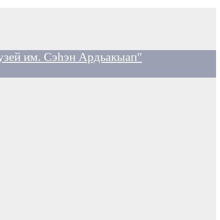
узей им. Сэһэн Ардьакыап"