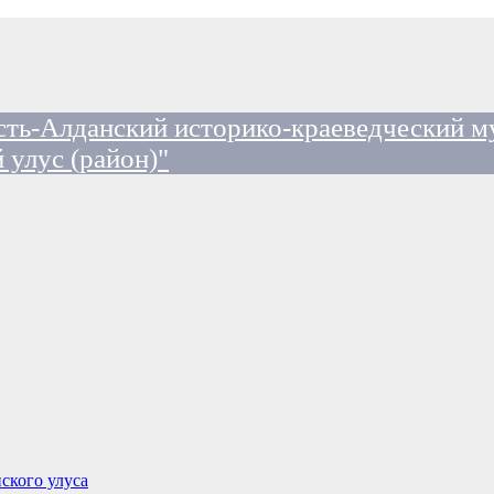
ть-Алданский историко-краеведческий м
 улус (район)"
ского улуса