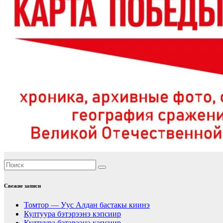
Свежие записи
Томтор — Уус Алдан бастакы киинэ
Култуура бэтэрээнэ кэпсиир
Култуура бэтэрээнэ кэпсиир.