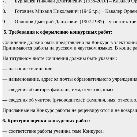
7. Бурнашев Николай Дмитриевич (1935-2010) – Кавалер Орде
8. Готовцев Михаил Николаевич (1946 г.р.) – Кавалер Ордена Т
9. Оллонов Дмитрий Данилович (1907-1985) – участник трех 
5. Требования к оформлению конкурсных работ:
Сочинение должно быть представлено на Конкурс в электронно
Принимаются работы на русском и якутском языках. В конце ра
На титульном листе сочинения должны быть указаны:
— название сочинения;
— наименование, адрес эл.почты образовательного учреждения
— сведения об авторе: фамилия, имя, отчество, класс.
— сведения об учителе (руководителе): фамилия, имя, отчество
Присланные на Конкурс работы не рецензируются и не возвращ
6. Критерии оценки конкурсных работ:
— соответствие работы ученика теме Конкурса;