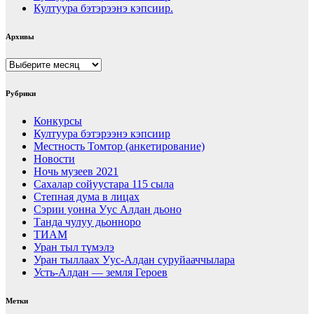
Култуура бэтэрээнэ кэпсиир.
Архивы
Архивы
Рубрики
Конкурсы
Култуура бэтэрээнэ кэпсиир
Местность Томтор (анкетирование)
Новости
Ночь музеев 2021
Сахалар сойуустара 115 сыла
Степная дума в лицах
Сэрии уонна Уус Алдан дьоно
Танда чулуу дьонноро
ТИАМ
Уран тыл түмэлэ
Уран тыллаах Уус-Алдан суруйааччылара
Усть-Алдан — земля Героев
Метки