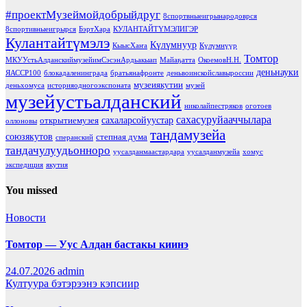
#проектМузеймойдобрыйдруг
8спортвныеигрынародоврся
8спортивныеигрырся
БэртХара
КУЛАНТАЙТҮМЭЛИГЭР
Кулантайтүмэлэ
Күлүмнуур
КыысХаҥа
Күлүмнүүр
Томтор
МКУУстьАлданскиймузейимСэсэнАрдьакыап
Майаҕатта
ОкоемовН.Н.
деньнауки
ЯАССР100
блокадаленинграда
братьянафронте
деньвоинскойславыроссии
музеиякутии
деньхомуса
историяодногоэкспоната
музей
музейустьалданский
николайпестряков
оготоев
сахасуруйааччылара
сахаларсойуустар
открытиемузея
оллоновы
тандамузейа
союзякутов
степная дума
сперанский
тандачулуудьонноро
уусалданмаастардара
уусалданмузейа
хомус
экспедиция
якутия
You missed
Новости
Томтор — Уус Алдан бастакы киинэ
24.07.2026
admin
Култуура бэтэрээнэ кэпсиир