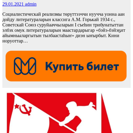
29.01.2021
admin
Социалистическай реализмы төрүттээччи нуучча уонна аан
дойду литератураларын классига А.М. Горькай 1934 с.,
Советскай Союз суруйааччыларын I съеһин трибунатыттан
элбэх омук литератураларын маастардарыгар «бэйэ-бэйэҕит
айымньыларгытын тылбаастаһыҥ» диэн ыҥырбыт. Кини
норуоттар…