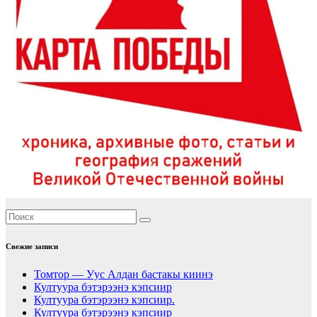
Свежие записи
Томтор — Уус Алдан бастакы киинэ
Култуура бэтэрээнэ кэпсиир
Култуура бэтэрээнэ кэпсиир.
Култуура бэтэрээнэ кэпсиир