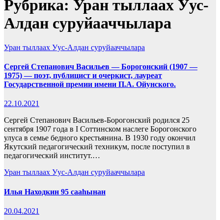
Рубрика:
Уран тыллаах Уус-
Алдан суруйааччылара
Уран тыллаах Уус-Алдан суруйааччылара
Сергей Степанович Васильев — Борогонский (1907 —
1975) — поэт, публицист и очеркист, лауреат
Государственной премии имени П.А. Ойунского.
22.10.2021
Сергей Степанович Васильев-Борогонский родился 25
сентября 1907 года в I Соттинском наслеге Борогонского
улуса в семье бедного крестьянина. В 1930 году окончил
Якутский педагогический техникум, после поступил в
педагогический институт.…
Уран тыллаах Уус-Алдан суруйааччылара
Илья Находкин 95 сааһынан
20.04.2021