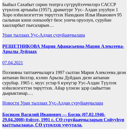
Быйыл Сахабыт сирин театрга сүгүрүйээччилэрэ САССР
үтүөлээх артыыһа (1957), драматург Уус- Алдан улууһун 1
Хоро нэһилиэгиттэн төрүттээх Находкин Илья Иванович 95
сылынан кини ооньообут биэс уонча оруолун, суруйан
хаалларбыт пьесаларын…
Уран тыллаах Уус-Алдан суруйааччылара
РЕШЕТНИКОВА Мария Афанасьевна-Мария Алексеева-
Арылы Дуйдаах
07.04.2021
Поэзияны таптааччыларга 1997 сылтан Мария Алексеева диэн
аатынан биллэр, кэлин Арылы Дуйдаах диэн аатынан
суруйар. 1965 с. муус устар 6 күнүгэр Уус-Алдан Түүлээх
нэһилиэгиттэн төрүттээх. Айар үлэнэн эдэр сааһыттан
дьарыктанар.…
Новости
Уран тыллаах Уус-Алдан суруйааччылара
Босиков Василий Иванович — Босяк (07.02.1946-
29.04.2008) бэйээт, 1991 с. СӨ суруйааччыларын Сойууһун
кыттыылааҕа, СӨ үтүөлээх учуутала.