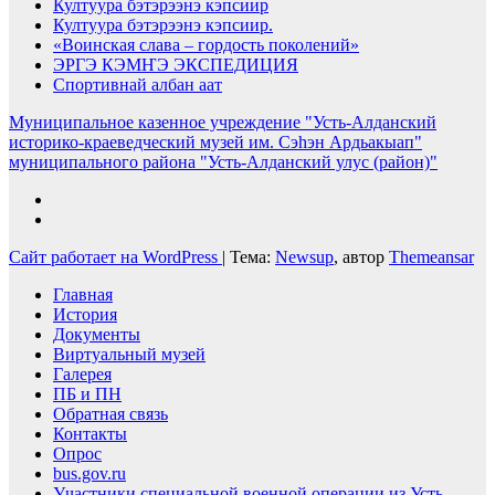
Култуура бэтэрээнэ кэпсиир
Култуура бэтэрээнэ кэпсиир.
«Воинская слава – гордость поколений»
ЭРГЭ КЭМҤЭ ЭКСПЕДИЦИЯ
Спортивнай албан аат
Муниципальное казенное учреждение "Усть-Алданский
историко-краеведческий музей им. Сэһэн Ардьакыап"
муниципального района "Усть-Алданский улус (район)"
Сайт работает на WordPress
|
Тема:
Newsup
, автор
Themeansar
Главная
История
Документы
Виртуальный музей
Галерея
ПБ и ПН
Обратная связь
Контакты
Опрос
bus.gov.ru
Участники специальной военной операции из Усть-