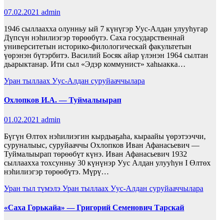
07.02.2021
admin
1946 сыллаахха олунньу ый 7 күнүгэр Уус-Алдан улууһугар
Дүпсүн нэһилиэгэр төрөөбүтэ. Саха государственнай
университетын историко-филологическай факультетын
үөрэнэн бүтэрбитэ. Василий Босяк айар үлэнэн 1964 сылтан
дьарыктанар. Ити сыл «Эдэр коммунист» хаһыакка…
Уран тыллаах Уус-Алдан суруйааччылара
Охлопков И.А. — Туймалыырап
01.02.2021
admin
Бүгүн Өлтөх нэһилиэгин кырдьаҕаһа, кыраайы үөрэтээччи,
суруналыыс, суруйааччы Охлопков Иван Афанасьевич —
Туймалыырап төрөөбүт күнэ. Иван Афанасьевич 1932
сыллаахха тохсунньу 30 күнүнэр Уус Алдан улууһун I Өлтөх
нэһилиэгэр төрөөбүтэ. Мүрү…
Уран тыл түмэлэ
Уран тыллаах Уус-Алдан суруйааччылара
«Саха Горькайа» — Григорий Семенович Тарскай