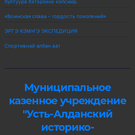
Култуура бэтэрээнэ кэпсиир.
«Воинская слава – гордость поколений»
ЭРГЭ КЭМҤЭ ЭКСПЕДИЦИЯ
Спортивнай албан аат
Муниципальное
казенное учреждение
"Усть-Алданский
историко-