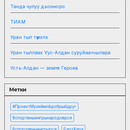
Танда чулуу дьонноро
ТИАМ
Уран тыл түмэлэ
Уран тыллаах Уус-Алдан суруйааччылара
Усть-Алдан — земля Героев
Метки
#проектМузеймойдобрыйдруг
8спортвныеигрынародоврся
8спортивныеигрырся
БэртХара