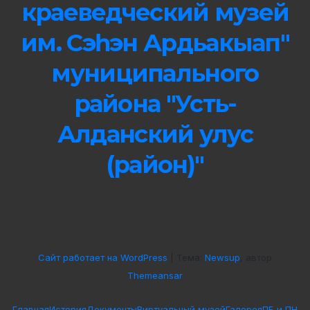
краеведческий музей
им. Сэһэн Ардьакыап"
муниципального
района "Усть-
Алданский улус
(район)"
Сайт работает на WordPress
|
Тема:
Newsup
, автор
Themeansar
Главная
История
Документы
Виртуальный музей
Галерея
ПБ и ПН