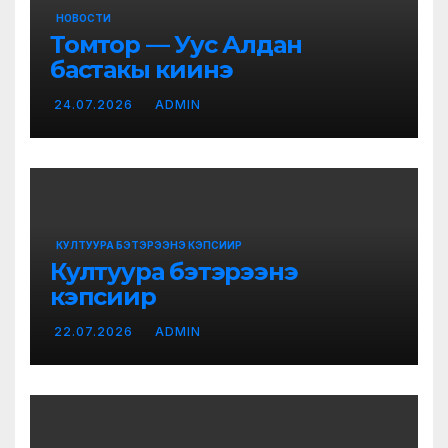
НОВОСТИ
Томтор — Уус Алдан
бастакы киинэ
24.07.2026
ADMIN
КУЛТУУРА БЭТЭРЭЭНЭ КЭПСИИР
Култуура бэтэрээнэ
кэпсиир
22.07.2026
ADMIN