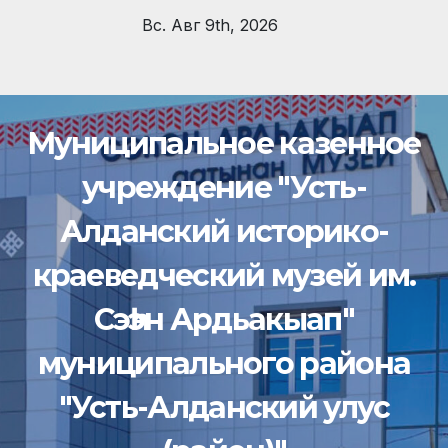
Перейти
Вс. Авг 9th, 2026
к
содержимому
Муниципальное казенное
учреждение "Усть-
Алданский историко-
краеведческий музей им.
Сэһэн Ардьакыап"
муниципального района
"Усть-Алданский улус