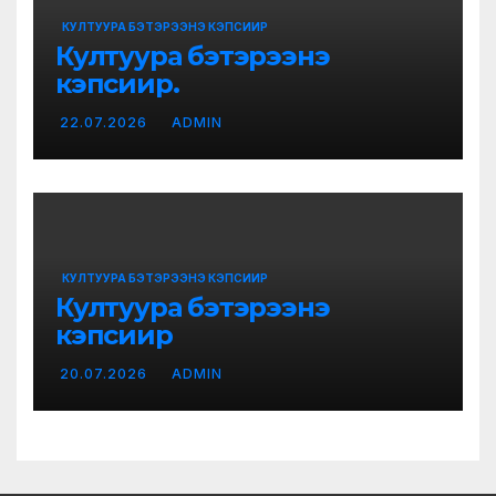
КУЛТУУРА БЭТЭРЭЭНЭ КЭПСИИР
Култуура бэтэрээнэ
кэпсиир.
22.07.2026
ADMIN
КУЛТУУРА БЭТЭРЭЭНЭ КЭПСИИР
Култуура бэтэрээнэ
кэпсиир
20.07.2026
ADMIN