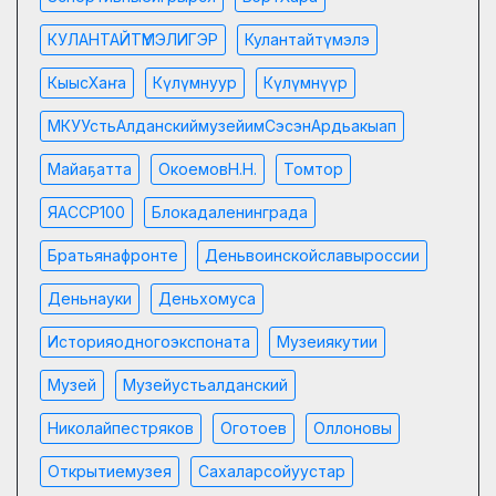
КУЛАНТАЙТҮМЭЛИГЭР
Кулантайтүмэлэ
КыысХаҥа
Күлүмнуур
Күлүмнүүр
МКУУстьАлданскиймузейимСэсэнАрдьакыап
Майаҕатта
ОкоемовН.Н.
Томтор
ЯАССР100
Блокадаленинграда
Братьянафронте
Деньвоинскойславыроссии
Деньнауки
Деньхомуса
Историяодногоэкспоната
Музеиякутии
Музей
Музейустьалданский
Николайпестряков
Оготоев
Оллоновы
Открытиемузея
Сахаларсойуустар