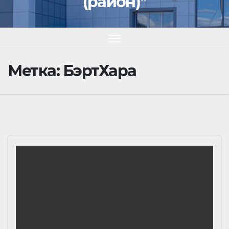
(район)"
Метка:
БэртХара