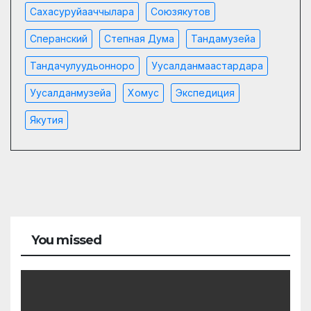
Сахасуруйааччылара
Союзякутов
Сперанский
Степная Дума
Тандамузейа
Тандачулуудьонноро
Уусалданмаастардара
Уусалданмузейа
Хомус
Экспедиция
Якутия
You missed