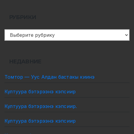
РУБРИКИ
Рубрики
НЕДАВНИЕ
Томтор — Уус Алдан бастакы киинэ
Култуура бэтэрээнэ кэпсиир
Култуура бэтэрээнэ кэпсиир.
Култуура бэтэрээнэ кэпсиир