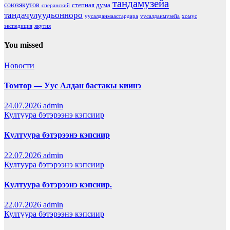
тандамузейа
союзякутов
степная дума
сперанский
тандачулуудьонноро
уусалданмаастардара
уусалданмузейа
хомус
экспедиция
якутия
You missed
Новости
Томтор — Уус Алдан бастакы киинэ
24.07.2026
admin
Култуура бэтэрээнэ кэпсиир
Култуура бэтэрээнэ кэпсиир
22.07.2026
admin
Култуура бэтэрээнэ кэпсиир
Култуура бэтэрээнэ кэпсиир.
22.07.2026
admin
Култуура бэтэрээнэ кэпсиир