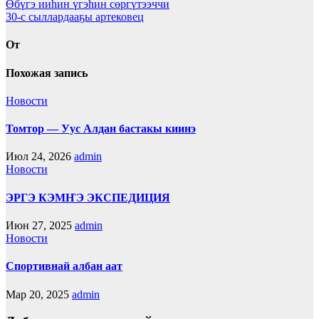
Навигация
Өбүгэ ииһин үгэһин сөргүтээччи
30-с сыллардааҕы артековец
по
записям
От
Похожая запись
Новости
Томтор — Уус Алдан бастакы киинэ
Июл 24, 2026
admin
Новости
ЭРГЭ КЭМҤЭ ЭКСПЕДИЦИЯ
Июн 27, 2025
admin
Новости
Спортивнай албан аат
Мар 20, 2025
admin