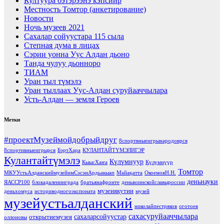
Култуура бэтэрээнэ кэпсиир
Местность Томтор (анкетирование)
Новости
Ночь музеев 2021
Сахалар сойуустара 115 сыла
Степная дума в лицах
Сэрии уонна Уус Алдан дьоно
Танда чулуу дьонноро
ТИАМ
Уран тыл түмэлэ
Уран тыллаах Уус-Алдан суруйааччылара
Усть-Алдан — земля Героев
Метки
#проектМузеймойдобрыйдруг
8спортвныеигрынародоврся
8спортивныеигрырся
БэртХара
КУЛАНТАЙТҮМЭЛИГЭР
Кулантайтүмэлэ
Күлүмнуур
КыысХаҥа
Күлүмнүүр
Томтор
МКУУстьАлданскиймузейимСэсэнАрдьакыап
Майаҕатта
ОкоемовН.Н.
деньнауки
ЯАССР100
блокадаленинграда
братьянафронте
деньвоинскойславыроссии
музеиякутии
деньхомуса
историяодногоэкспоната
музей
музейустьалданский
николайпестряков
оготоев
сахасуруйааччылара
сахаларсойуустар
открытиемузея
оллоновы