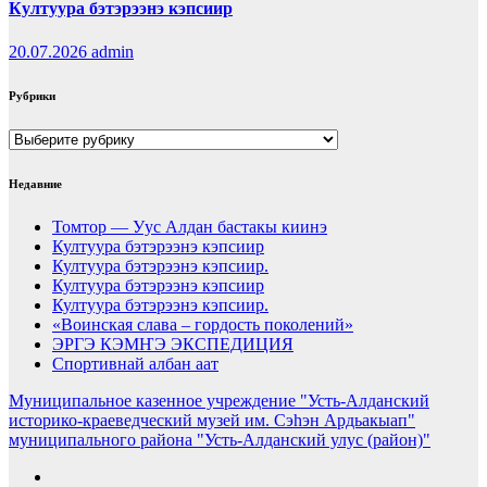
Култуура бэтэрээнэ кэпсиир
20.07.2026
admin
Рубрики
Рубрики
Недавние
Томтор — Уус Алдан бастакы киинэ
Култуура бэтэрээнэ кэпсиир
Култуура бэтэрээнэ кэпсиир.
Култуура бэтэрээнэ кэпсиир
Култуура бэтэрээнэ кэпсиир.
«Воинская слава – гордость поколений»
ЭРГЭ КЭМҤЭ ЭКСПЕДИЦИЯ
Спортивнай албан аат
Муниципальное казенное учреждение "Усть-Алданский
историко-краеведческий музей им. Сэһэн Ардьакыап"
муниципального района "Усть-Алданский улус (район)"