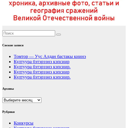
Свежие записи
Томтор — Уус Алдан бастакы киинэ
Култуура бэтэрээнэ кэпсиир
Култуура бэтэрээнэ кэпсиир.
Култуура бэтэрээнэ кэпсиир
Култуура бэтэрээнэ кэпсиир.
Архивы
Архивы
Рубрики
Конкурсы