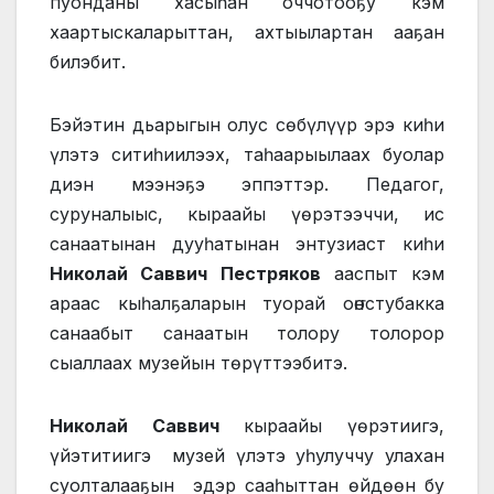
пуонданы хасыһан оччотооҕу кэм
хаартыскаларыттан, ахтыылартан ааҕан
билэбит.
Бэйэтин дьарыгын олус сөбүлүүр эрэ киһи
үлэтэ ситиһиилээх, таһаарыылаах буолар
диэн мээнэҕэ эппэттэр. Педагог,
суруналыыс, кыраайы үөрэтээччи, ис
санаатынан дууһатынан энтузиаст киһи
Николай Саввич Пестряков
ааспыт кэм
араас кыһалҕаларын туорай оҥостубакка
санаабыт санаатын толору толорор
сыаллаах музейын төрүттээбитэ.
Николай Саввич
кыраайы үөрэтиигэ,
үйэтитиигэ музей үлэтэ уһулуччу улахан
суолталааҕын эдэр сааһыттан өйдөөн бу