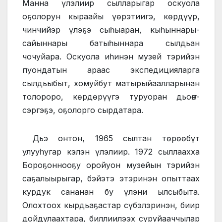
Манна үлэлиир сылларыгар оскуола
оҕолорун кыраайы үөрэтиигэ, көрдүүр,
чинчийэр үлэҕэ сыһыаран, кыһыннары-
сайыннары батыһыннара сылдьан
чочуйара. Оскуола иһинэн музей тэрийэн
пуондатын араас экспедицияларга
сылдьыбыт, хомуйбут матырыйаалларынан
толороро, көрдөрүүгэ туруоран дьоҥҥо-
сэргэҕэ, оҕолорго сырдатара.
Дьэ онтон, 1965 сылтан төрөөбүт
улууһугар кэлэн үлэлиир. 1972 сыллаахха
Бороҕоннооҕу оройуон музейын тэрийэн
саҕалыырыгар, бэйэтэ этэринэн опыттаах
курдук сананан бу үлэни ылсыбыта.
Олохтоох кырдьаҕастар сүбэлэринэн, биир
дойдулаахтара, биллиилээх суруйааччылар