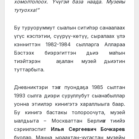
хомолтолоох. Үчүгэй база наада. Музейы
тутуохха!”
Бу туруоруммут сыалын ситиһэр санаалаах
үгүс кэспэтии, сүүрүү-көтүү, сыралаах үлэ
кэнниттэн 1982-1984 сылларга Аллараа
Бэстээх биэрэгиттэн дьиэ маһын
тиэйтэрэн аҕалан музей дьиэтин
туттарбыта.
Дневниктэри тэҥэ пуондаҕа 1985 сылтан
1993 сылга диэри суруллубут сыанабыллар
уонна этиилэр кинигэтэ хараллыыга баар.
Бу кинигэ бастакы толороочута, музей
ыалдьыта – Москваттан Берлиҥҥэ тиийэ
сэриилэспит
Илья Сергеевич Бочкарев
буолар. Манна ыраахтан-чугастан музейы