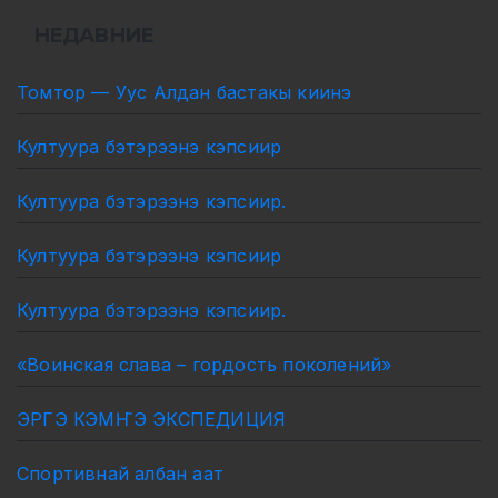
НЕДАВНИЕ
Томтор — Уус Алдан бастакы киинэ
Култуура бэтэрээнэ кэпсиир
Култуура бэтэрээнэ кэпсиир.
Култуура бэтэрээнэ кэпсиир
Култуура бэтэрээнэ кэпсиир.
«Воинская слава – гордость поколений»
ЭРГЭ КЭМҤЭ ЭКСПЕДИЦИЯ
Спортивнай албан аат