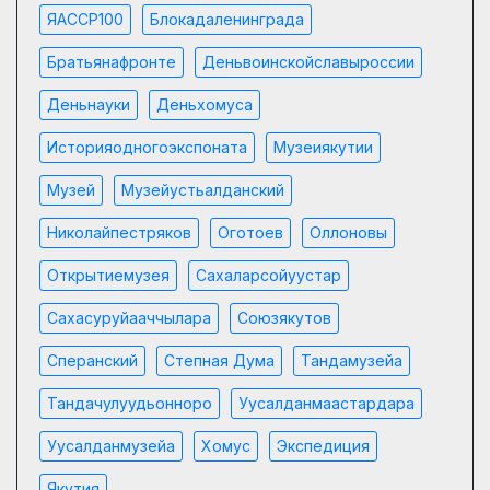
ЯАССР100
Блокадаленинграда
Братьянафронте
Деньвоинскойславыроссии
Деньнауки
Деньхомуса
Историяодногоэкспоната
Музеиякутии
Музей
Музейустьалданский
Николайпестряков
Оготоев
Оллоновы
Открытиемузея
Сахаларсойуустар
Сахасуруйааччылара
Союзякутов
Сперанский
Степная Дума
Тандамузейа
Тандачулуудьонноро
Уусалданмаастардара
Уусалданмузейа
Хомус
Экспедиция
Якутия