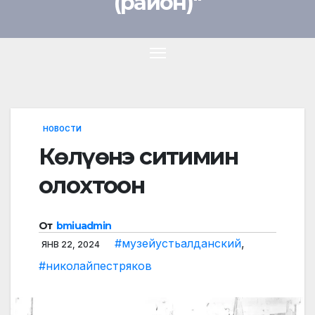
(район)"
НОВОСТИ
Көлүөнэ ситимин
олохтоон
От
bmiuadmin
#музейустьалданский
,
ЯНВ 22, 2024
#николайпестряков