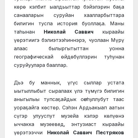
көрө кэлбит ыалдьыттар бэйэлэрин баҕа
санааларын суруйан хаалларбыттара
билигин туспа история буоллаҕа. Маны
таһынан
Николай Саввич
кыраайы
үөрэтиигэ бэлиэтээһиннэрэ, чуолаан Мүрү
алаас былыргытыттан уонна
географическай өйдөбүллэрин туһунан
суруйуулара бааллар.
Дьэ бу маннык, үгүс сыллар устата
ыытыллыбыт сыралаах үлэ түмүгэ билигин
аныгылыы тупсаҕайдык оҥоһуллубут таас
уораҕайга көстөр. Сэһэн Ардьакыап аатын
сүгэр улууспут музейа кэлэр көлүөнэ
ыччакка музеевед, энтузиаст кыраайы
үөрэтээччи
Николай Саввич Пестряков