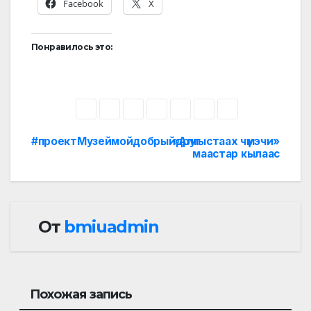
Facebook
X
Понравилось это:
#проектМузеймойдобрыйдруг
«Алгыстаах чүмэчи»
Навигация
маастар кылаас
по
записям
От
bmiuadmin
Похожая запись