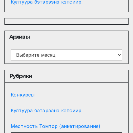
Култуура бэтэрээнэ кэпсиир.
Архивы
Архивы
Рубрики
Конкурсы
Култуура бэтэрээнэ кэпсиир
Местность Томтор (анкетирование)