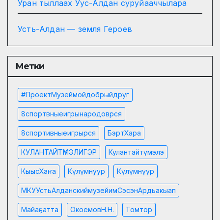
Уран тыллаах Уус-Алдан суруйааччылара
Усть-Алдан — земля Героев
Метки
#проектМузеймойдобрыйдруг
8спортвныеигрынародоврся
8спортивныеигрырся
БэртХара
КУЛАНТАЙТҮМЭЛИГЭР
Кулантайтүмэлэ
КыысХаҥа
Күлүмнуур
Күлүмнүүр
МКУУстьАлданскиймузейимСэсэнАрдьакыап
Майаҕатта
ОкоемовН.Н.
Томтор