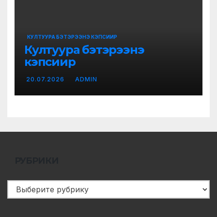
КУЛТУУРА БЭТЭРЭЭНЭ КЭПСИИР
Култуура бэтэрээнэ
кэпсиир
20.07.2026
ADMIN
РУБРИКИ
Рубрики