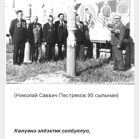
(Николай Саввич Пестряков 95 сылынан)
Көлүөнэ элбэхтик солбуллуо,