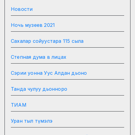
Новости
Ночь музеев 2021
Сахалар сойуустара 115 сыла
Степная дума в лицах
Сэрии уонна Уус Алдан дьоно
Танда чулуу дьонноро
ТИАМ
Уран тыл түмэлэ