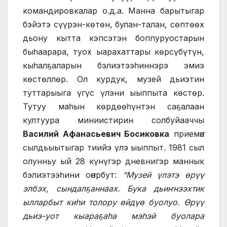
командировкалар о.д.а. Манна барытыгар
бэйэтэ сүүрэн-көтөн, булан-талан, сөптөөх
дьону кытта кэпсэтэн боппуруостарын
быһаарара, туох ыарахаттары көрсүбүтүн,
кыһалҕаларын бэлиэтээһиннэрэ эмиэ
көстөллөр. Ол курдук, музей дьиэтин
туттарыыга үгүс үлэни ыыппыта көстөр.
Тутуу маһын көрдөөһүнтэн саҕалаан
култуура миниистирин солбуйааччы
Василий Афанасьевич Босиковка
приемҥа
сылдьыытыгар тиийэ үлэ ыыппыт. 1981 сыл
олунньу ый 28 күнүгэр дневнигэр маннык
бэлиэтээһини оҥорбут:
“Музей үлэтэ өрүү
элбэх, сындалҕаннаах. Бука дьиҥнээхтик
ылларбыт киһи толору өйдүө буолуо. Өрүү
дьиэ-уот кыараҕаһа мэһэй буолара