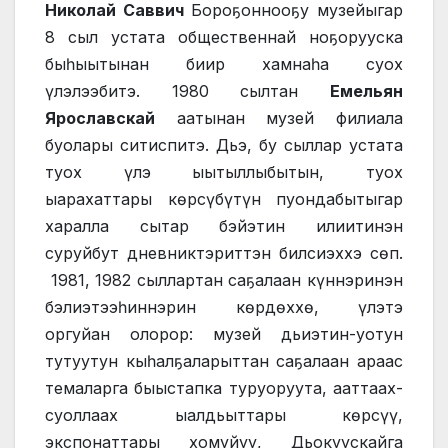
Николай Саввич
Бороҕоннооҕу музейыгар
8 сыл устата общественнай ноҕорууска
быһыытынан биир хамнаһа суох
үлэлээбитэ. 1980 сылтан
Емельян
Ярославскай
аатынан музей филиала
буолары ситиспитэ. Дьэ, бу сыллар устата
туох үлэ ыытыллыбытын, туох
ыарахаттары көрсүбүтүн пуондабытыгар
харалла сытар бэйэтин илиитинэн
суруйбут дневниктэриттэн билсиэххэ сөп.
1981, 1982 сыллартан саҕалаан күннэринэн
бэлиэтээһиннэрин көрдөххө, үлэтэ
оргуйан олорор: музей дьиэтин-уотун
тутуутун кыһалҕаларыттан саҕалаан араас
темаларга быыстапка туруоруута, ааттаах-
суоллаах ыалдьыттары көрсүү,
экспонаттары хомуйуу, Дьокуускайга