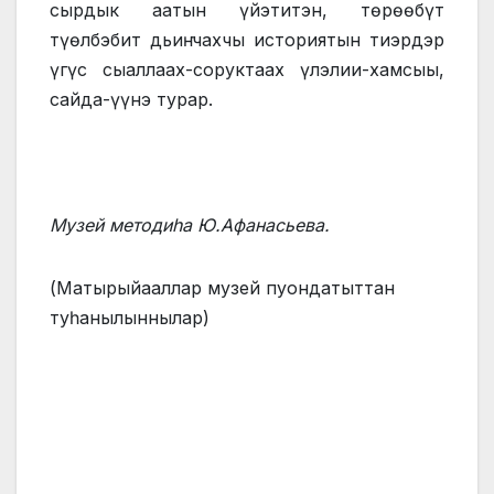
сырдык аатын үйэтитэн, төрөөбүт
түөлбэбит дьиҥ чахчы историятын тиэрдэр
үгүс сыаллаах-соруктаах үлэлии-хамсыы,
сайда-үүнэ турар.
Музей методиһа Ю.Афанасьева.
(Матырыйааллар музей пуондатыттан
туһанылыннылар)