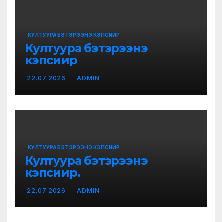
КУЛТУУРА БЭТЭРЭЭНЭ КЭПСИИР
Култуура бэтэрээнэ
кэпсиир
22.07.2026
ADMIN
КУЛТУУРА БЭТЭРЭЭНЭ КЭПСИИР
Култуура бэтэрээнэ
кэпсиир.
22.07.2026
ADMIN