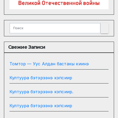
Свежие Записи
Томтор — Уус Алдан бастакы киинэ
Култуура бэтэрээнэ кэпсиир
Култуура бэтэрээнэ кэпсиир.
Култуура бэтэрээнэ кэпсиир