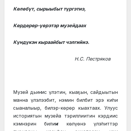
Көлөбүт, сырыыбыт түргэтиэ,
Көрдөрөр-үөрэтэр музейдаах
Күндүкэн кыраайбыт чэлгийиэ.
Н.С. Пестряков
Музей дьиҥ ис үлэтин, кыаҕын, сайдыытын
манна үлэлээбит, нэмин билбит эрэ киһи
сыаналыыр, билэр-көрөр кыахтаах. Улуус
историятын музейа тэриллиитин кэрдиис
кэмнэрин билиҥҥи көлүөнэ үлэһиттэр