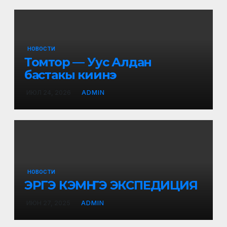
НОВОСТИ
Томтор — Уус Алдан
бастакы киинэ
ИЮЛ 24, 2026
ADMIN
НОВОСТИ
ЭРГЭ КЭМҤЭ ЭКСПЕДИЦИЯ
ИЮН 27, 2025
ADMIN