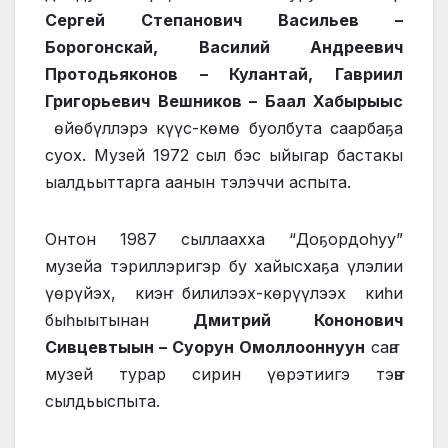
Сергей Степанович Васильев –
Борогонскай, Василий Андреевич
Протодьяконов – Кулантай, Гавриил
Григорьевич Вешников – Баал Хабырыыс
өйөбүллэрэ күүс-көмө буолбута саарбаҕа
суох. Музей 1972 сыл бэс ыйыгар бастакы
ыалдьыттарга аанын тэлэччи аспыта.
Онтон 1987 сыллаахха “Доҕордоһуу”
музейа тэриллэригэр бу хайысхаҕа үлэлии
үөрүйэх, киэҥ билилээх-көрүүлээх киһи
быһыытынан
Дмитрий Кононович
Сивцевтыын – Суорун Омоллооннуун
саҥа
музей турар сирин үөрэтиигэ тэҥҥэ
сылдьыспыта.