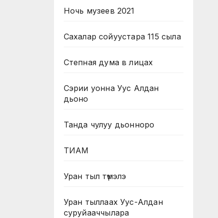
Ночь музеев 2021
Сахалар сойуустара 115 сыла
Степная дума в лицах
Сэрии уонна Уус Алдан
дьоно
Танда чулуу дьонноро
ТИАМ
Уран тыл түмэлэ
Уран тыллаах Уус-Алдан
суруйааччылара