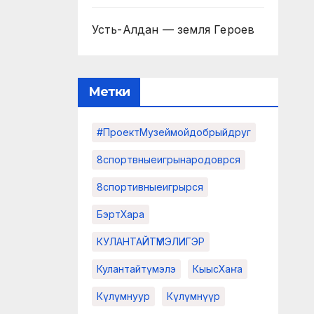
Усть-Алдан — земля Героев
Метки
#проектМузеймойдобрыйдруг
8спортвныеигрынародоврся
8спортивныеигрырся
БэртХара
КУЛАНТАЙТҮМЭЛИГЭР
Кулантайтүмэлэ
КыысХаҥа
Күлүмнуур
Күлүмнүүр