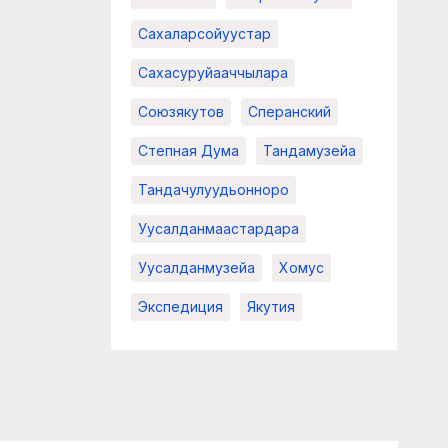
Сахаларсойуустар
Сахасуруйааччылара
Союзякутов
Сперанский
Степная Дума
Тандамузейа
Тандачулуудьонноро
Уусалданмаастардара
Уусалданмузейа
Хомус
Экспедиция
Якутия