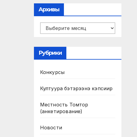
Архивы
Архивы
Рубрики
Конкурсы
Култуура бэтэрээнэ кэпсиир
Местность Томтор
(анкетирование)
Новости