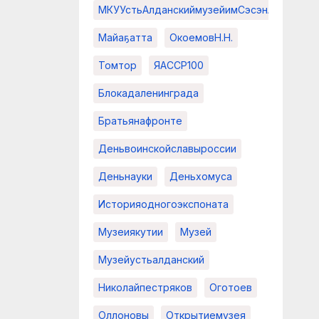
МКУУстьАлданскиймузейимСэсэнАрдьакыа
Майаҕатта
ОкоемовН.Н.
Томтор
ЯАССР100
Блокадаленинграда
Братьянафронте
Деньвоинскойславыроссии
Деньнауки
Деньхомуса
Историяодногоэкспоната
Музеиякутии
Музей
Музейустьалданский
Николайпестряков
Оготоев
Оллоновы
Открытиемузея