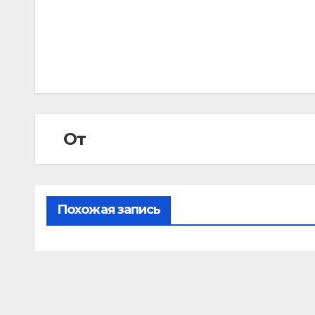
Навигация
по
записям
От
Похожая запись