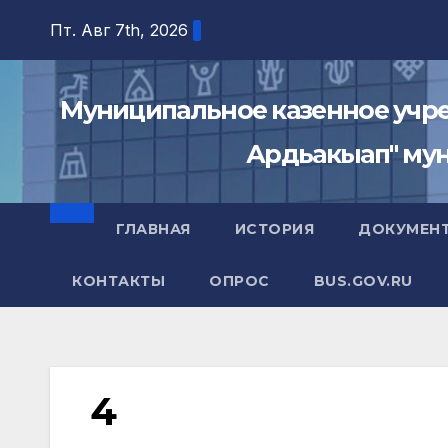
Перейти
Пт. Авг 7th, 2026
к
содержимому
Муниципальное казенное учре
Ардьакыап" мун
ГЛАВНАЯ
ИСТОРИЯ
ДОКУМЕН
КОНТАКТЫ
ОПРОС
BUS.GOV.RU
4