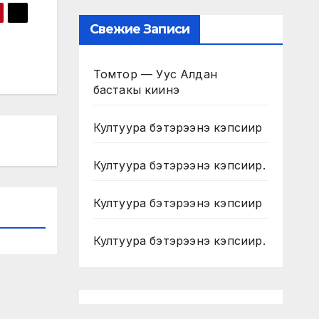
Свежие Записи
Томтор — Уус Алдан
бастакы киинэ
Култуура бэтэрээнэ кэпсиир
Култуура бэтэрээнэ кэпсиир.
Култуура бэтэрээнэ кэпсиир
Култуура бэтэрээнэ кэпсиир.