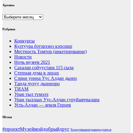
Архивы
Архивы
Рубрики
Конкурсы
Култуура бэтэрээнэ кэпсиир
Местность Томтор (анкетирование)
Новости
Ночь музеев 2021
Сахалар сойуустара 115 сыла
Степная дума в лицах
Сэрии уонна Уус Алдан дьоно
Танда чулуу дьонноро
ТИАМ
Уран тыл түмэлэ
Уран тыллаах Уус-Алдан суруйааччылара
Усть-Алдан — земля Героев
Метки
#проектМузеймойдобрыйдруг
8спортвныеигрынародоврся