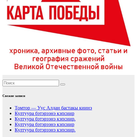
Свежие записи
Томтор — Уус Алдан бастакы киинэ
Култуура бэтэрээнэ кэпсиир
Култуура бэтэрээнэ кэпсиир.
Култуура бэтэрээнэ кэпсиир
Култуура бэтэрээнэ кэпсиир.