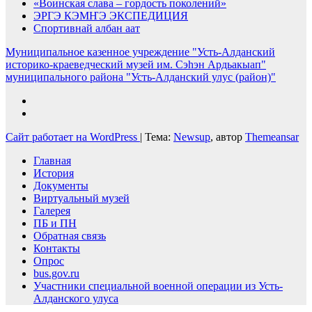
«Воинская слава – гордость поколений»
ЭРГЭ КЭМҤЭ ЭКСПЕДИЦИЯ
Спортивнай албан аат
Муниципальное казенное учреждение "Усть-Алданский
историко-краеведческий музей им. Сэһэн Ардьакыап"
муниципального района "Усть-Алданский улус (район)"
Сайт работает на WordPress
|
Тема:
Newsup
, автор
Themeansar
Главная
История
Документы
Виртуальный музей
Галерея
ПБ и ПН
Обратная связь
Контакты
Опрос
bus.gov.ru
Участники специальной военной операции из Усть-
Алданского улуса