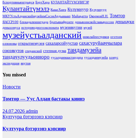
8спортивныеигрырся
БэртХара
КУЛАНТАЙТҮМЭЛИГЭР
Кулантайтүмэлэ
Күлүмнуур
КыысХаҥа
Күлүмнүүр
Томтор
МКУУстьАлданскиймузейимСэсэнАрдьакыап
Майаҕатта
ОкоемовН.Н.
деньнауки
ЯАССР100
блокадаленинграда
братьянафронте
деньвоинскойславыроссии
музеиякутии
деньхомуса
историяодногоэкспоната
музей
музейустьалданский
николайпестряков
оготоев
сахасуруйааччылара
сахаларсойуустар
открытиемузея
оллоновы
тандамузейа
союзякутов
степная дума
сперанский
тандачулуудьонноро
уусалданмаастардара
уусалданмузейа
хомус
экспедиция
якутия
You missed
Новости
Томтор — Уус Алдан бастакы киинэ
24.07.2026
admin
Култуура бэтэрээнэ кэпсиир
Култуура бэтэрээнэ кэпсиир