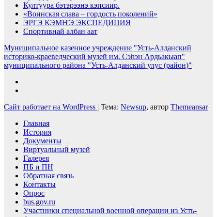
Култуура бэтэрээнэ кэпсиир.
«Воинская слава – гордость поколений»
ЭРГЭ КЭМҤЭ ЭКСПЕДИЦИЯ
Спортивнай албан аат
Муниципальное казенное учреждение "Усть-Алданский
историко-краеведческий музей им. Сэһэн Ардьакыап"
муниципального района "Усть-Алданский улус (район)"
Сайт работает на WordPress
|
Тема:
Newsup
, автор
Themeansar
Главная
История
Документы
Виртуальный музей
Галерея
ПБ и ПН
Обратная связь
Контакты
Опрос
bus.gov.ru
Участники специальной военной операции из Усть-