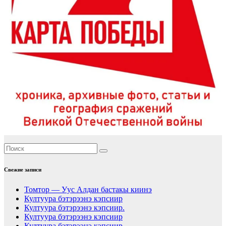
Свежие записи
Томтор — Уус Алдан бастакы киинэ
Култуура бэтэрээнэ кэпсиир
Култуура бэтэрээнэ кэпсиир.
Култуура бэтэрээнэ кэпсиир
Култуура бэтэрээнэ кэпсиир.