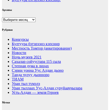
Архивы
Архивы
Рубрики
Конкурсы
Култуура бэтэрээнэ кэпсиир
Местность Томтор (анкетирование)
Новости
Ночь музеев 2021
Сахалар сойуустара 115 сыла
Степная дума в лицах
Сэрии уонна Уус Алдан дьоно
Танда чулуу дьонноро
ТИАМ
Уран тыл түмэлэ
Уран тыллаах Уус-Алдан суруйааччылара
Усть-Алдан — земля Героев
Метки