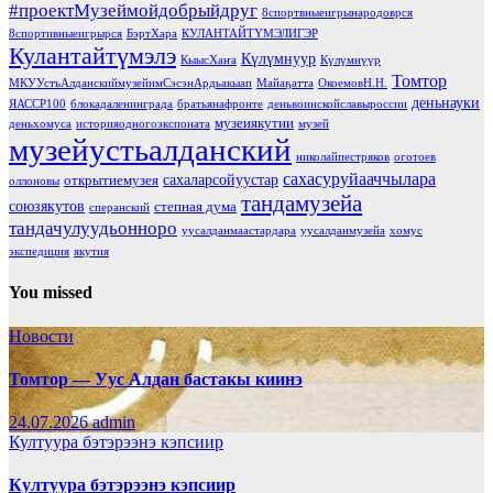
#проектМузеймойдобрыйдруг
8спортвныеигрынародоврся
8спортивныеигрырся
БэртХара
КУЛАНТАЙТҮМЭЛИГЭР
Кулантайтүмэлэ
Күлүмнуур
КыысХаҥа
Күлүмнүүр
Томтор
МКУУстьАлданскиймузейимСэсэнАрдьакыап
Майаҕатта
ОкоемовН.Н.
деньнауки
ЯАССР100
блокадаленинграда
братьянафронте
деньвоинскойславыроссии
музеиякутии
деньхомуса
историяодногоэкспоната
музей
музейустьалданский
николайпестряков
оготоев
сахасуруйааччылара
сахаларсойуустар
открытиемузея
оллоновы
тандамузейа
союзякутов
степная дума
сперанский
тандачулуудьонноро
уусалданмаастардара
уусалданмузейа
хомус
экспедиция
якутия
You missed
Новости
Томтор — Уус Алдан бастакы киинэ
24.07.2026
admin
Култуура бэтэрээнэ кэпсиир
Култуура бэтэрээнэ кэпсиир